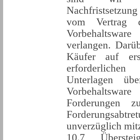
Nachfristsetzun
vom Vertrag 
Vorbehaltswa
verlangen. Darü
Käufer auf ers
erforderlich
Unterlagen üb
Vorbehaltsware
Forderungen 
Forderungsabtre
unverzüglich mitz
10.7 Überste