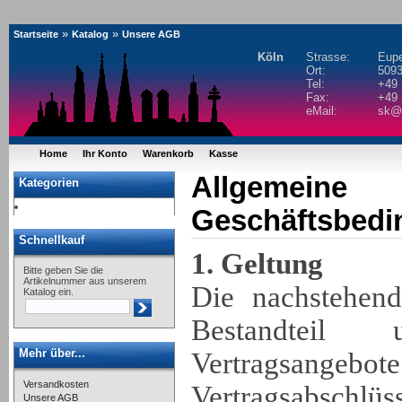
»
»
Startseite
Katalog
Unsere AGB
Köln
Strasse:
Eupe
Ort:
5093
Tel:
+49 
Fax:
+49 
eMail:
sk@s
Home
Ihr Konto
Warenkorb
Kasse
Allgemeine
Kategorien
Geschäftsbed
Schnellkauf
1. Geltung
Bitte geben Sie die
Artikelnummer aus unserem
Die nachstehen
Katalog ein.
Bestandteil 
Mehr über...
Vertrags
Versandkosten
Vertragsabschlüs
Unsere AGB