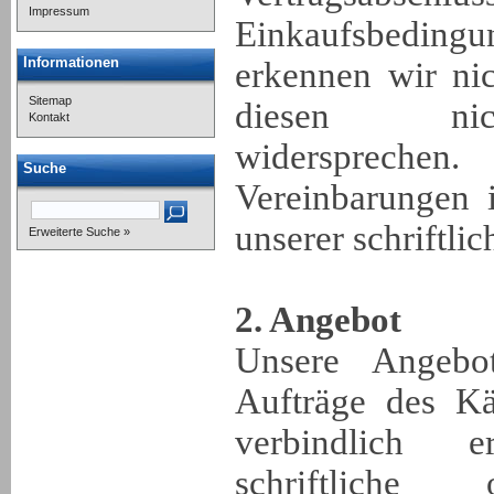
Impressum
Einkaufsbedin
Informationen
erkennen wir ni
Sitemap
diesen nic
Kontakt
widersprech
Suche
Vereinbarungen 
unserer schriftli
Erweiterte Suche »
2. Angebot
Unsere Angebot
Aufträge des Kä
verbindlich 
schriftliche